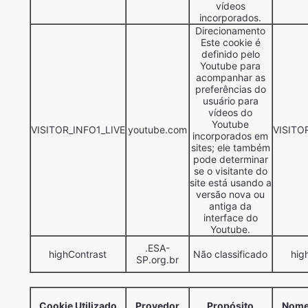
vídeos
incorporados.
Direcionamento
Este cookie é
definido pelo
Youtube para
acompanhar as
preferências do
usuário para
vídeos do
Youtube
VISITOR_INFO1_LIVE
youtube.com
VISITO
incorporados em
sites; ele também
pode determinar
se o visitante do
site está usando a
versão nova ou
antiga da
interface do
Youtube.
.ESA-
highContrast
Não classificado
hig
SP.org.br
Cookie Utilizado
Provedor
Propósito
Nome