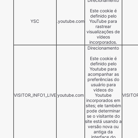
Direcionamento
Este cookie é
definido pelo
YSC
.youtube.com
YouTube para
rastrear
visualizações de
vídeos
incorporados.
Direcionamento
Este cookie é
definido pelo
Youtube para
acompanhar as
preferências do
usuário para
vídeos do
VISITOR_INFO1_LIVE
youtube.com
Youtube
VISITO
incorporados em
sites; ele também
pode determinar
se o visitante do
site está usando a
versão nova ou
antiga da
interface do