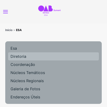
Início
ESA
Esa
Diretoria
Coordenação
Núcleos Temáticos
Núcleos Regionais
Galeria de Fotos
Endereços Úteis